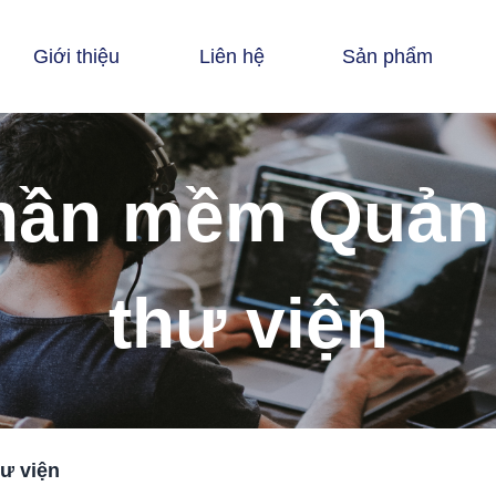
Giới thiệu
Liên hệ
Sản phẩm
hần mềm Quản 
thư viện
ư viện