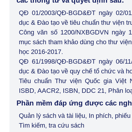
các thông tư và quyết định sau:
QĐ 01/2003/QĐ-BGD&ĐT ngày 02/01/
dục & Đào tạo về tiêu chuẩn thư viện t
Công văn số 1200/NXBGDVN ngày 12
mục sách tham khảo dùng cho thư viện
học 2016-2017.
QĐ 61/1998/QĐ-BGD&ĐT ngày 06/11/
dục & Đào tạo về quy chế tổ chức và ho
Tiêu chuẩn Thư viện Quốc gia Việt 
ISBD, AACR2, ISBN, DDC 21, Phân loại 
Phần mềm đáp ứng được các nghi
Quản lý sách và tài liệu, In phích, phiếu
Tìm kiếm, tra cứu sách