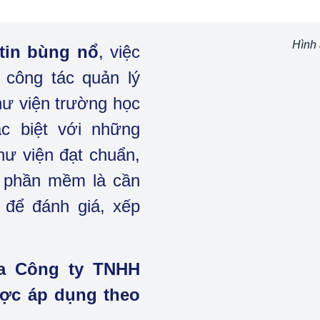
Hình 
tin bùng nổ
, việc
 công tác quản lý
hư viện trường học
ặc biệt với những
ư viện đạt chuẩn,
 bị phần mềm là cần
 để đánh giá, xếp
a Công ty TNHH
ược áp dụng theo